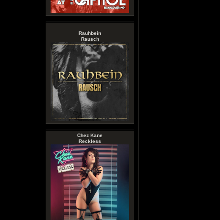
Rauhbein
Rausch
Chez Kane
Reckless