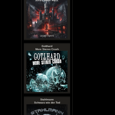
Gotthard
More Stereo Crush
Stahlmann
Schwarz wie der Tod