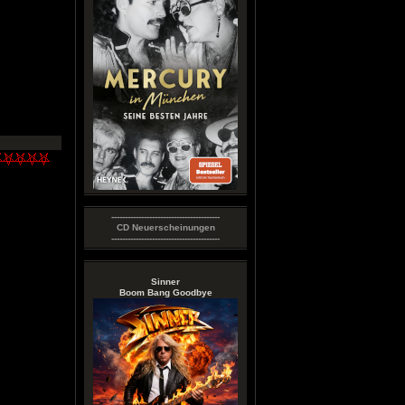
----------------------------------------
CD Neuerscheinungen
----------------------------------------
Sinner
Boom Bang Goodbye