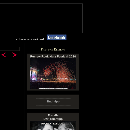
schwarzer-bock auf:
Pre- und Reviews
Review Rock Harz Festival 2026
----------------------------------------
Buchtipp
----------------------------------------
Freddie
Der_Buchtipp