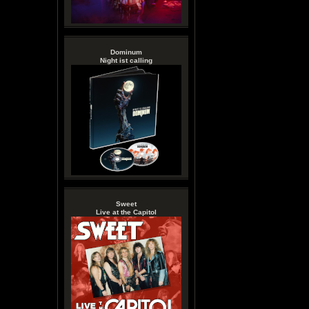
Dominum
Night ist calling
Sweet
Live at the Capitol