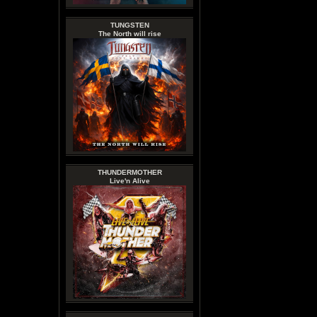
TUNGSTEN
The North will rise
THUNDERMOTHER
Live'n Alive