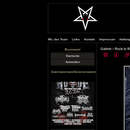
Wir, das Team
Links
Kontakt
Impressum
Haftun
Hauptmenü
Galerie
>
Rock in 
Startseite
Anmelden
Ankündigungen/Announcements