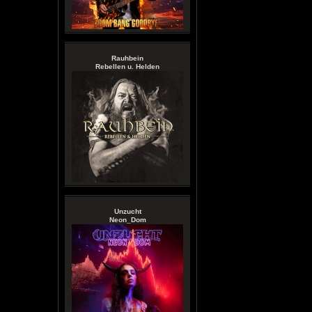
Rauhbein
Rebellen u. Helden
Unzucht
Neon_Dom