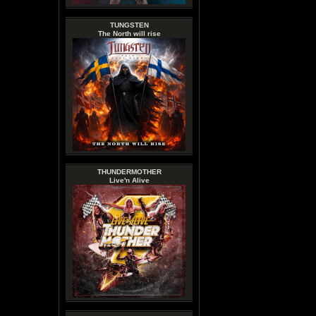
TUNGSTEN
The North will rise
THUNDERMOTHER
Live'n Alive