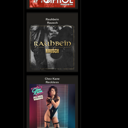
Rauhbein
Rausch
Chez Kane
Reckless