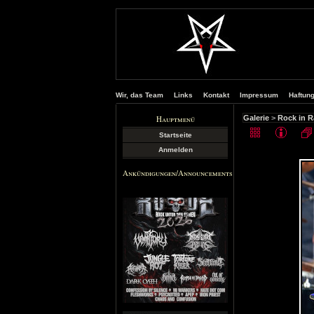
Wir, das Team
Links
Kontakt
Impressum
Haftun
Hauptmenü
Galerie
>
Rock in 
Startseite
Anmelden
Ankündigungen/Announcements