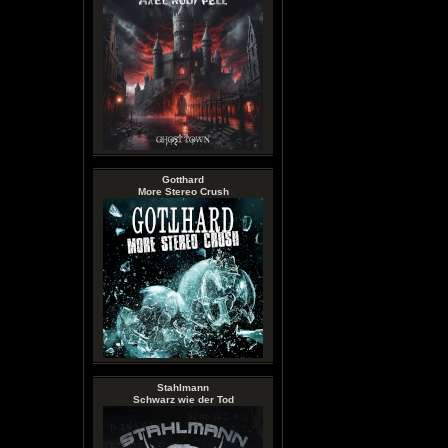
Gotthard
More Stereo Crush
Stahlmann
Schwarz wie der Tod