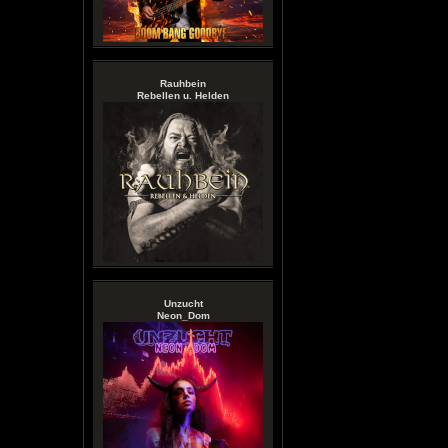
Rauhbein
Rebellen u. Helden
Unzucht
Neon_Dom