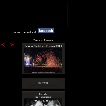
schwarzer-bock auf:
Pre- und Reviews
Review Rock Harz Festival 2026
----------------------------------------
Buchtipp
----------------------------------------
Freddie
Der_Buchtipp