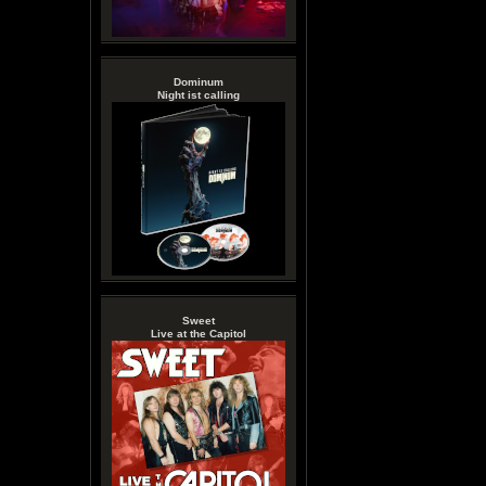
Dominum
Night ist calling
Sweet
Live at the Capitol