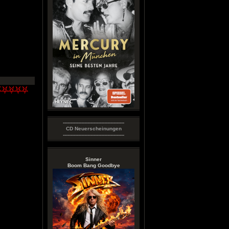
----------------------------------------
CD Neuerscheinungen
----------------------------------------
Sinner
Boom Bang Goodbye