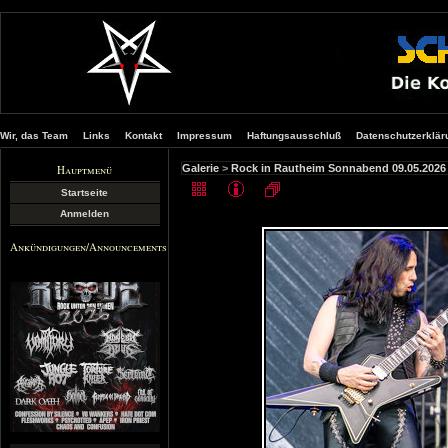
Wir, das Team
Links
Kontakt
Impressum
Haftungsausschluß
Datenschutzerklär
Hauptmenü
Galerie
>
Rock in Rautheim Sonnabend 09.05.2026
Startseite
Anmelden
Ankündigungen/Announcements