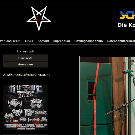
Wir, das Team
Links
Kontakt
Impressum
Haftungsausschluß
Datenschutzerklär
Hauptmenü
Startseite
Anmelden
Ankündigungen/Announcements