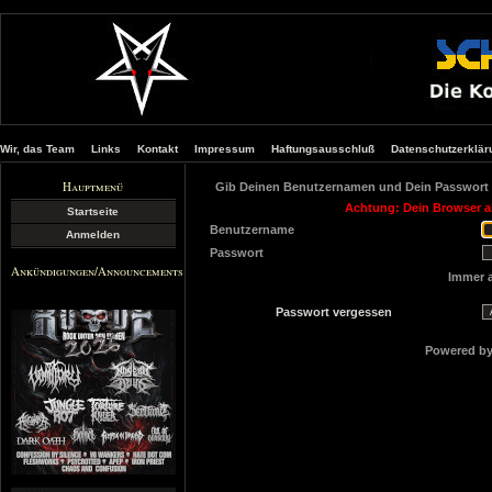
Wir, das Team
Links
Kontakt
Impressum
Haftungsausschluß
Datenschutzerklär
Hauptmenü
Gib Deinen Benutzernamen und Dein Passwort 
Achtung: Dein Browser ak
Startseite
Benutzername
Anmelden
Passwort
Ankündigungen/Announcements
Immer 
Passwort vergessen
Powered b