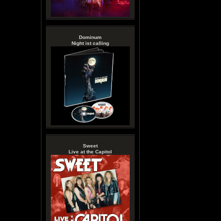
Dominum
Night ist calling
Sweet
Live at the Capitol