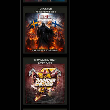
TUNGSTEN
The North will rise
THUNDERMOTHER
Live'n Alive