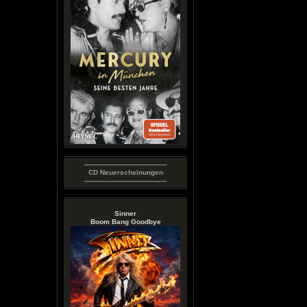
----------------------------------------
CD Neuerscheinungen
----------------------------------------
Sinner
Boom Bang Goodbye