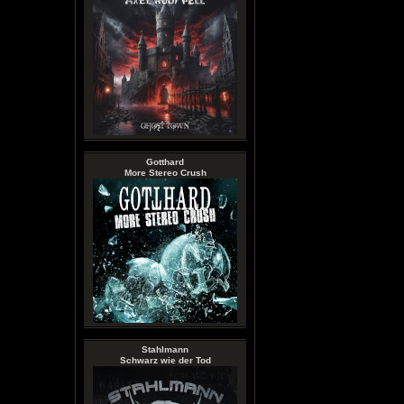
Gotthard
More Stereo Crush
Stahlmann
Schwarz wie der Tod