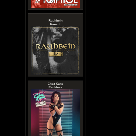
Rauhbein
Rausch
Chez Kane
Reckless