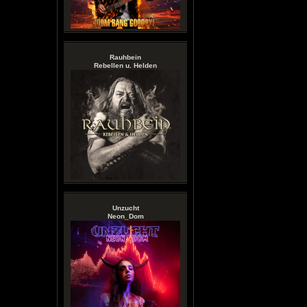
Rauhbein
Rebellen u. Helden
Unzucht
Neon_Dom