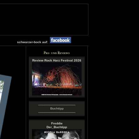
schwarzer-bock auf:
Pre- und Reviews
Review Rock Harz Festival 2026
----------------------------------------
Buchtipp
----------------------------------------
Freddie
Der_Buchtipp