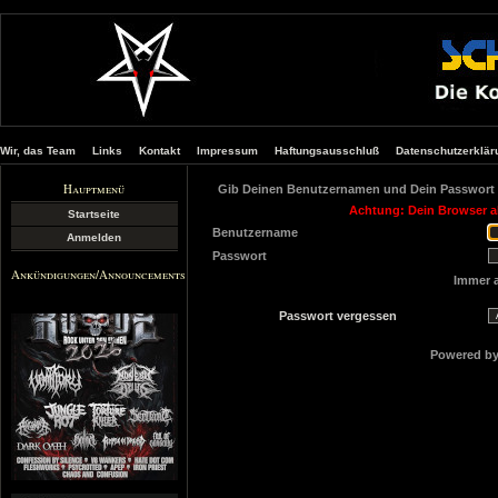
Wir, das Team
Links
Kontakt
Impressum
Haftungsausschluß
Datenschutzerklär
Hauptmenü
Gib Deinen Benutzernamen und Dein Passwort 
Achtung: Dein Browser ak
Startseite
Benutzername
Anmelden
Passwort
Ankündigungen/Announcements
Immer 
Passwort vergessen
Powered b