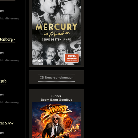
ner
Aktualisierung
tenberg -
ner
Aktualisierung
----------------------------------------
CD Neuerscheinungen
Club
----------------------------------------
ner
Sinner
Boom Bang Goodbye
Aktualisierung
seat SAW
ner