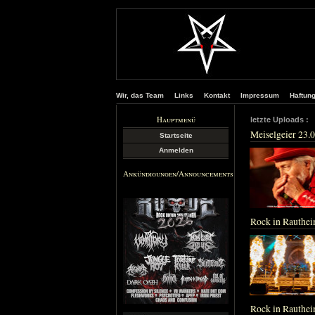
Wir, das Team
Links
Kontakt
Impressum
Haftun
Hauptmenü
letzte Uploads :
F
Meiselgeier 23.
Startseite
Anmelden
Ankündigungen/Announcements
Rock in Rauthe
Rock in Rauthei