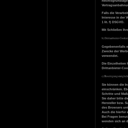
Rechtsgrundlage d
Vertragsanbahnun
Falls die Verarbe
Interesse in der 
1 lit. f) DSGVO.
Mit Schließen Ih
b) Drittanbieter-Cookie
Gegebenenfalls w
Zwecke der Werbu
verwendet.
Die Einzelheiten
Drittanbieter-Co
c) Beseitigungsmöglich
Sie können die In
einschränken. Ebe
Schritte und Maß
Sie daher bitte 
Hersteller bzw. S
des Browsers unt
Auch die hierfür
Bei Fragen benut
wenden sich an d