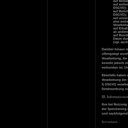
auf Bestä
auf weite
DSGVO);
auf Beric
DSGVO);
auf unver
eine weit
Verarbeit
auf Erhal
an andere
auf Besch
Daten dur
(vgl. auc
Darüber hinaus is
offengelegt word
Verarbeitung, die
besteht jedoch n
verbunden ist. U
Ebenfalls haben 
Verarbeitung der 
f) DSGVO verarbe
Direktwerbung sta
III. Information
Ihre bei Nutzung 
der Speicherung 
und nachfolgend 
Serverdaten