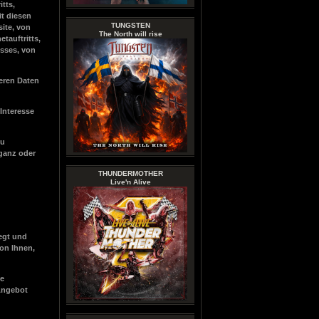
tts,
t diesen
TUNGSTEN
site, von
The North will rise
tauftritts,
usses, von
eren Daten
 Interesse
zu
 ganz oder
THUNDERMOTHER
Live'n Alive
egt und
on Ihnen,
ie
 Angebot