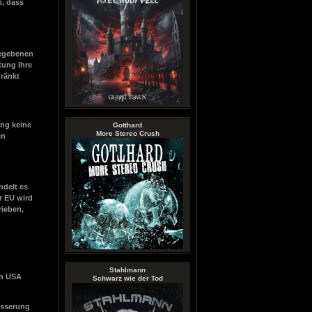
n, dass
gegebenen
tung Ihre
hränkt
ung keine
Gotthard
More Stereo Crush
en
ndelt es
er EU wird
rieben,
Stahlmann
en USA
Schwarz wie der Tod
besserung