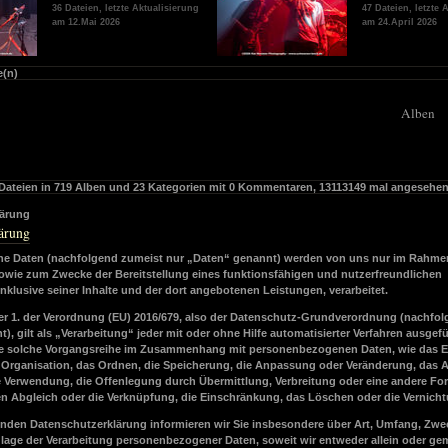
36 Dateien, letzte Aktualisierung
47 Dateien, letzte 
am 12.Mai 2026
am 24.April 2026
e(n)
Alben
Dateien in
719
Alben und
23
Kategorien mit
0
Kommentaren,
13113149
mal angesehe
lärung
ärung
e Daten (nachfolgend zumeist nur „Daten“ genannt) werden von uns nur im Rahme
 sowie zum Zwecke der Bereitstellung eines funktionsfähigen und nutzerfreundlichen
, inklusive seiner Inhalte und der dort angebotenen Leistungen, verarbeitet.
fer 1. der Verordnung (EU) 2016/679, also der Datenschutz-Grundverordnung (nachfol
 gilt als „Verarbeitung“ jeder mit oder ohne Hilfe automatisierter Verfahren ausgefü
de solche Vorgangsreihe im Zusammenhang mit personenbezogenen Daten, wie das E
e Organisation, das Ordnen, die Speicherung, die Anpassung oder Veränderung, das 
e Verwendung, die Offenlegung durch Übermittlung, Verbreitung oder eine andere Fo
den Abgleich oder die Verknüpfung, die Einschränkung, das Löschen oder die Vernich
enden Datenschutzerklärung informieren wir Sie insbesondere über Art, Umfang, Zwe
age der Verarbeitung personenbezogener Daten, soweit wir entweder allein oder g