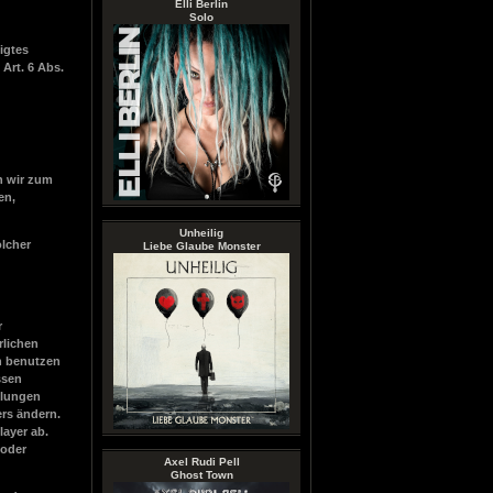
Elli Berlin
Solo
igtes
 Art. 6 Abs.
n wir zum
en,
Unheilig
olcher
Liebe Glaube Monster
r
rlichen
n benutzen
ssen
llungen
rs ändern.
ayer ab.
 oder
Axel Rudi Pell
Ghost Town