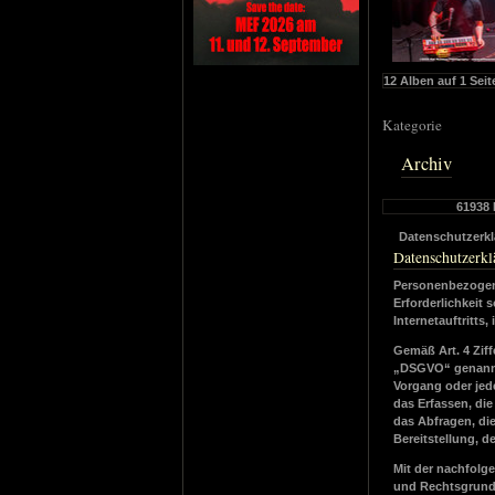
12 Alben auf 1 Seit
Kategorie
Archiv
61938
Datenschutzerk
Datenschutzerkl
Personenbezogen
Erforderlichkeit
Internetauftritts
Gemäß Art. 4 Zif
„DSGVO“ genannt),
Vorgang oder je
das Erfassen, di
das Abfragen, di
Bereitstellung, 
Mit der nachfolg
und Rechtsgrundl