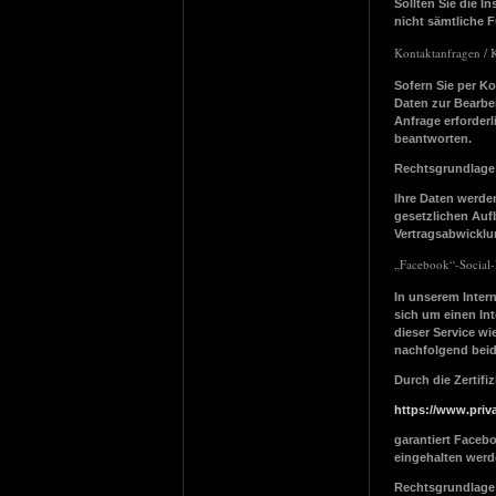
Sollten Sie die I
nicht sämtliche F
Kontaktanfragen / 
Sofern Sie per K
Daten zur Bearbe
Anfrage erforderl
beantworten.
Rechtsgrundlage f
Ihre Daten werde
gesetzlichen Auf
Vertragsabwicklu
„Facebook“-Social-
In unserem Intern
sich um einen Int
dieser Service wi
nachfolgend bei
Durch die Zertif
https://www.pri
garantiert Faceb
eingehalten werd
Rechtsgrundlage i