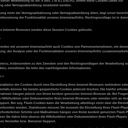
ieser Verarbeitung ist Art. 6 Abs. 1 lit b.) DSGVO, sofern diese Cookies Daten zur
g oder Vertragsabwicklung verarbeitet werden.
itung nicht der Vertragsanbahnung oder Vertragsabwicklung dient, liegt unser berecht
Verbesserung der Funktionalität unseres Internetauftritts. Rechtsgrundlage ist in dann
res Internet-Browsers werden diese Session-Cookies gelöscht.
s
erden mit unserem Internetauftritt auch Cookies von Partnerunternehmen, mit dene
ng, der Analyse oder der Funktionalitäten unseres Internetauftritts zusammenarbeit
 hierzu, insbesondere zu den Zwecken und den Rechtsgrundlagen der Verarbeitung s
okies, entnehmen Sie bitte den nachfolgenden Informationen.
keit
stallation der Cookies durch eine Einstellung Ihres Internet-Browsers verhindern ode
nfalls können Sie bereits gespeicherte Cookies jederzeit löschen. Die hierfür erforde
nahmen hängen jedoch von Ihrem konkret genutzten Internet-Browser ab. Bei Frage
die Hilfefunktion oder Dokumentation Ihres Internet-Browsers oder wenden sich an de
upport. Bei sog. Flash-Cookies kann die Verarbeitung allerdings nicht über die Einste
erbunden werden. Stattdessen müssen Sie insoweit die Einstellung Ihres Flash-Playe
 erforderlichen Schritte und Maßnahmen hängen von Ihrem konkret genutzten Flash-Pl
zen Sie daher bitte ebenso die Hilfefunktion oder Dokumentation Ihres Flash-Players
en Hersteller bzw. Benutzer-Support.