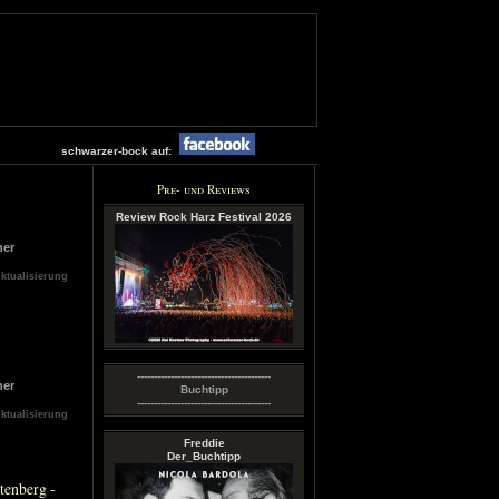
schwarzer-bock auf:
Pre- und Reviews
Review Rock Harz Festival 2026
ner
Aktualisierung
----------------------------------------
ner
Buchtipp
----------------------------------------
Aktualisierung
Freddie
Der_Buchtipp
tenberg -