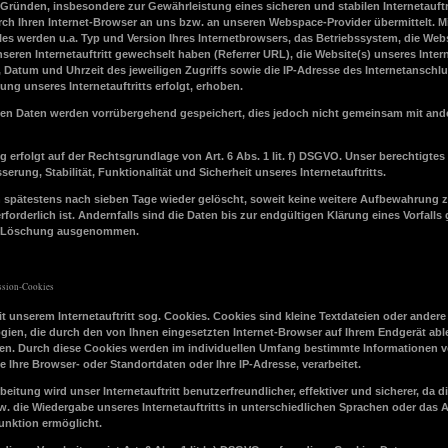
Gründen, insbesondere zur Gewährleistung eines sicheren und stabilen Internetauftri
ch Ihren Internet-Browser an uns bzw. an unseren Webspace-Provider übermittelt. Mi
les werden u.a. Typ und Version Ihres Internetbrowsers, das Betriebssystem, die Web
nseren Internetauftritt gewechselt haben (Referrer URL), die Website(s) unseres Interne
, Datum und Uhrzeit des jeweiligen Zugriffs sowie die IP-Adresse des Internetanschl
ng unseres Internetauftritts erfolgt, erhoben.
en Daten werden vorrübergehend gespeichert, dies jedoch nicht gemeinsam mit and
 erfolgt auf der Rechtsgrundlage von Art. 6 Abs. 1 lit. f) DSGVO. Unser berechtigtes
sserung, Stabilität, Funktionalität und Sicherheit unseres Internetauftritts.
 spätestens nach sieben Tage wieder gelöscht, soweit keine weitere Aufbewahrung 
orderlich ist. Andernfalls sind die Daten bis zur endgültigen Klärung eines Vorfalls
er Löschung ausgenommen.
ssion-Cookies
 unserem Internetauftritt sog. Cookies. Cookies sind kleine Textdateien oder andere
gien, die durch den von Ihnen eingesetzten Internet-Browser auf Ihrem Endgerät abl
en. Durch diese Cookies werden im individuellen Umfang bestimmte Informationen v
e Ihre Browser- oder Standortdaten oder Ihre IP-Adresse, verarbeitet.
beitung wird unser Internetauftritt benutzerfreundlicher, effektiver und sicherer, da d
w. die Wiedergabe unseres Internetauftritts in unterschiedlichen Sprachen oder das
unktion ermöglicht.