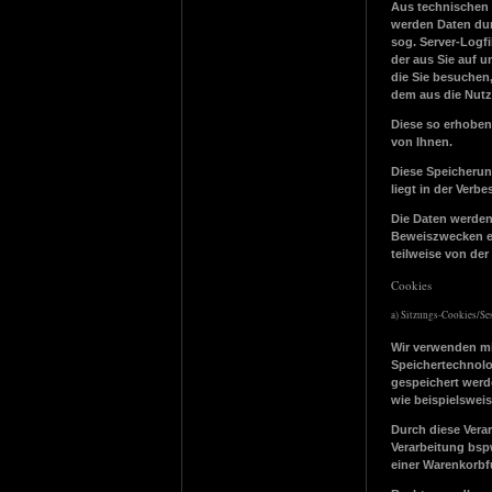
Aus technischen 
werden Daten dur
sog. Server-Logfi
der aus Sie auf u
die Sie besuchen
dem aus die Nutzu
Diese so erhoben
von Ihnen.
Diese Speicherung
liegt in der Verbe
Die Daten werden
Beweiszwecken erf
teilweise von d
Cookies
a) Sitzungs-Cookies/Se
Wir verwenden mit
Speichertechnolo
gespeichert werd
wie beispielsweis
Durch diese Verar
Verarbeitung bsp
einer Warenkorbf