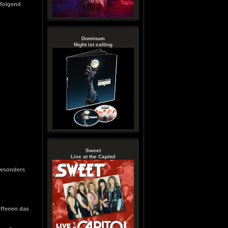
hfolgend
Dominum
Night ist calling
Sweet
Live at the Capitol
besonders
offenen das