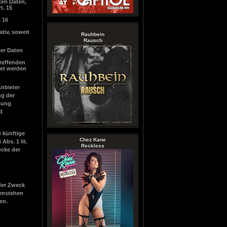
ten Daten,
t. 15
. 16
tiv, soweit
Rauhbein
Rausch
ser Daten
treffenden
tet werden
Anbieter
ng der
htung
d
 künftige
Chez Kane
Abs. 1 lit.
Reckless
ecke der
 der Zweck
genstehen
en.