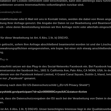
nstallation der Cookies verhindern oder einschränken, kann dies allerdings dazu führe
unktionen unseres Internetauftritts vollumfänglich nutzbar sind.
Kontaktmöglichkeit
ontaktformular oder E-Mail mit uns in Kontakt treten, werden die dabei von Ihnen an
itung Ihrer Anfrage genutzt. Die Angabe der Daten ist zur Bearbeitung und Beantwor
ich - ohne deren Bereitstellung können wir Ihre Anfrage nicht oder allenfalls eingesc
ür diese Verarbeitung ist Art. 6 Abs. 1 lit. b) DSGVO.
n gelöscht, sofern Ihre Anfrage abschließend beantwortet worden ist und der Lösch
bewahrungspflichten entgegenstehen, wie bspw. bei einer sich etwaig anschließend
ng.
Plug-in
etauftritt setzen wir das Plug-in des Social-Networks Facebook ein. Bei Facebook ha
ernetservice der facebook Inc., 1601 S. California Ave, Palo Alto, CA 94304, USA. In d
ederum von der Facebook Ireland Limited, 4 Grand Canal Square, Dublin 2, Irland, bet
de nur „Facebook“ genannt.
izierung nach dem EU-US-Datenschutzschild („EU-US Privacy Shield“)
vacyshield.gov/participant?id=a2zt0000000GnywAAC&status=Active
ook, dass die Datenschutzvorgaben der EU auch bei der Verarbeitung von Daten in d
en.
st Art. 6 Abs. 1 lit. f) DSGVO. Unser berechtigtes Interesse liegt in der Qualitätsver