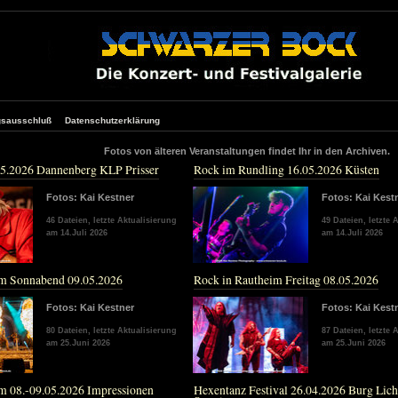
gsausschluß
Datenschutzerklärung
otos von älteren Veranstaltungen findet Ihr in den Archiven.
05.2026 Dannenberg KLP Prisser
Rock im Rundling 16.05.2026 Küsten
Fotos: Kai Kestner
Fotos: Kai Kest
46 Dateien, letzte Aktualisierung
49 Dateien, letzte 
am 14.Juli 2026
am 14.Juli 2026
im Sonnabend 09.05.2026
Rock in Rautheim Freitag 08.05.2026
Fotos: Kai Kestner
Fotos: Kai Kest
80 Dateien, letzte Aktualisierung
87 Dateien, letzte 
am 25.Juni 2026
am 25.Juni 2026
m 08.-09.05.2026 Impressionen
Hexentanz Festival 26.04.2026 Burg Lich