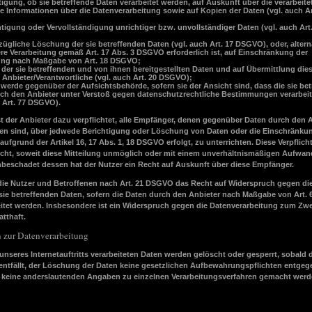
tigung, ob sie betreffende Daten verarbeitet werden, auf Auskunft über die verarbeite
re Informationen über die Datenverarbeitung sowie auf Kopien der Daten (vgl. auch Ar
htigung oder Vervollständigung unrichtiger bzw. unvollständiger Daten (vgl. auch Art
zügliche Löschung der sie betreffenden Daten (vgl. auch Art. 17 DSGVO), oder, alterna
ere Verarbeitung gemäß Art. 17 Abs. 3 DSGVO erforderlich ist, auf Einschränkung der
ung nach Maßgabe von Art. 18 DSGVO;
t der sie betreffenden und von ihnen bereitgestellten Daten und auf Übermittlung die
 Anbieter/Verantwortliche (vgl. auch Art. 20 DSGVO);
werde gegenüber der Aufsichtsbehörde, sofern sie der Ansicht sind, dass die sie be
ch den Anbieter unter Verstoß gegen datenschutzrechtliche Bestimmungen verarbei
h Art. 77 DSGVO).
t der Anbieter dazu verpflichtet, alle Empfänger, denen gegenüber Daten durch den 
en sind, über jedwede Berichtigung oder Löschung von Daten oder die Einschränku
 aufgrund der Artikel 16, 17 Abs. 1, 18 DSGVO erfolgt, zu unterrichten. Diese Verpflic
icht, soweit diese Mitteilung unmöglich oder mit einem unverhältnismäßigen Aufwan
nbeschadet dessen hat der Nutzer ein Recht auf Auskunft über diese Empfänger.
die Nutzer und Betroffenen nach Art. 21 DSGVO das Recht auf Widerspruch gegen die
sie betreffenden Daten, sofern die Daten durch den Anbieter nach Maßgabe von Art. 6 
itet werden. Insbesondere ist ein Widerspruch gegen die Datenverarbeitung zum Zw
tthaft.
en zur Datenverarbeitung
unseres Internetauftritts verarbeiteten Daten werden gelöscht oder gesperrt, sobald
entfällt, der Löschung der Daten keine gesetzlichen Aufbewahrungspflichten entge
keine anderslautenden Angaben zu einzelnen Verarbeitungsverfahren gemacht werd