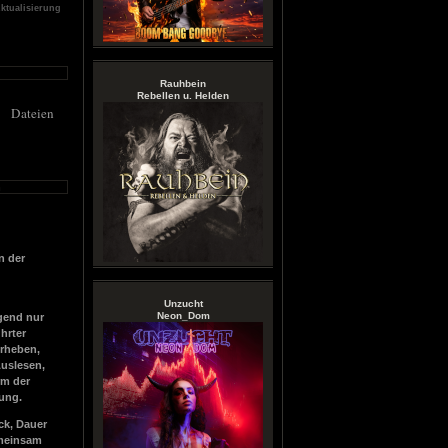
Aktualisierung
Rauhbein
Rebellen u. Helden
Dateien
n
n der
Unzucht
Neon_Dom
gend nur
hrter
rheben,
Auslesen,
rm der
tung.
ck, Dauer
emeinsam