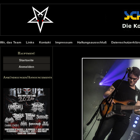
Wir, das Team
Links
Kontakt
Impressum
Haftungsausschluß
Datenschutzerklär
Hauptmenü
Startseite
Anmelden
Ankündigungen/Announcements