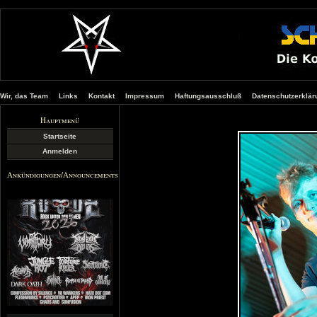
Wir, das Team
Links
Kontakt
Impressum
Haftungsausschluß
Datenschutzerklär
Hauptmenü
Startseite
Anmelden
Ankündigungen/Announcements