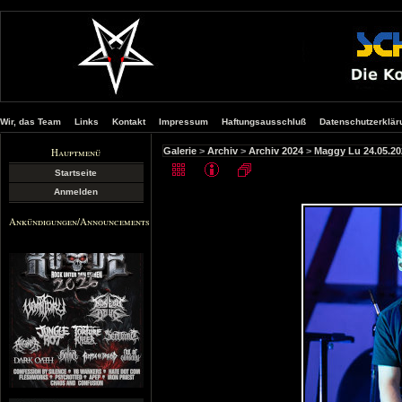
Wir, das Team
Links
Kontakt
Impressum
Haftungsausschluß
Datenschutzerklär
Hauptmenü
Galerie
>
Archiv
>
Archiv 2024
>
Maggy Lu 24.05.20
Startseite
Anmelden
Ankündigungen/Announcements