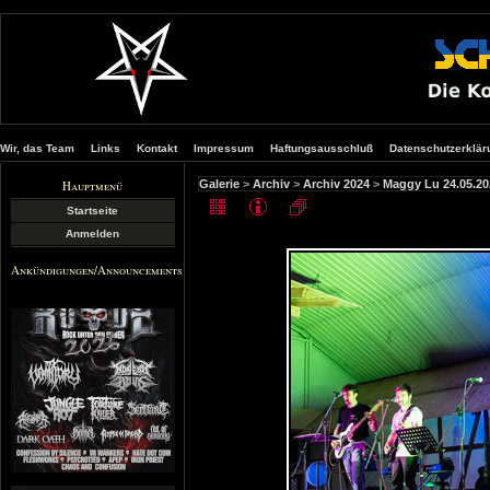
Wir, das Team
Links
Kontakt
Impressum
Haftungsausschluß
Datenschutzerklär
Hauptmenü
Galerie
>
Archiv
>
Archiv 2024
>
Maggy Lu 24.05.20
Startseite
Anmelden
Ankündigungen/Announcements