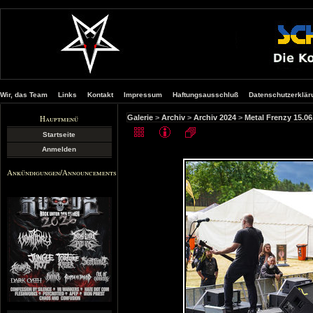
Wir, das Team
Links
Kontakt
Impressum
Haftungsausschluß
Datenschutzerklär
Hauptmenü
Galerie
>
Archiv
>
Archiv 2024
>
Metal Frenzy 15.0
Startseite
Anmelden
Ankündigungen/Announcements