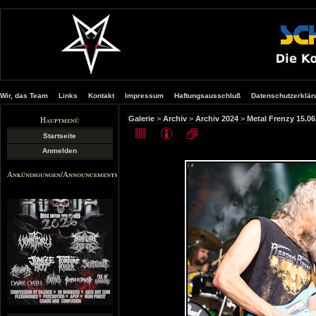
Wir, das Team
Links
Kontakt
Impressum
Haftungsausschluß
Datenschutzerklär
Hauptmenü
Galerie
>
Archiv
>
Archiv 2024
>
Metal Frenzy 15.0
Startseite
Anmelden
Ankündigungen/Announcements