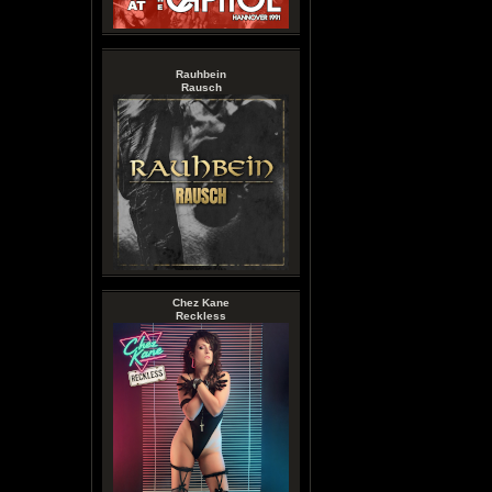
Rauhbein
Rausch
Chez Kane
Reckless