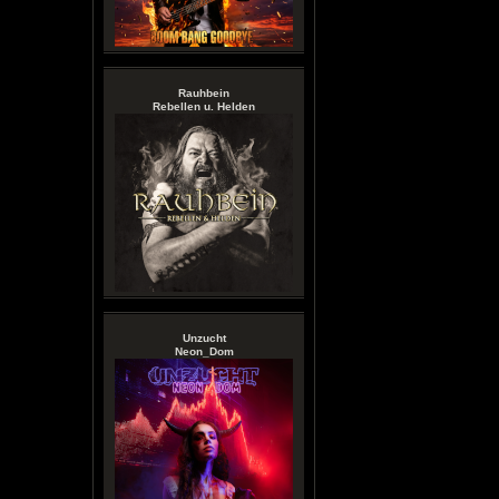
Rauhbein
Rebellen u. Helden
Unzucht
Neon_Dom