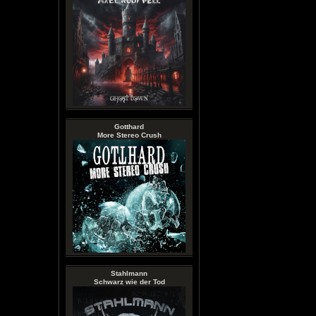
Gotthard
More Stereo Crush
Stahlmann
Schwarz wie der Tod