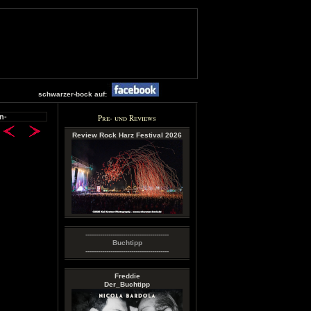
schwarzer-bock auf:
n-
Pre- und Reviews
Review Rock Harz Festival 2026
----------------------------------------
Buchtipp
----------------------------------------
Freddie
Der_Buchtipp