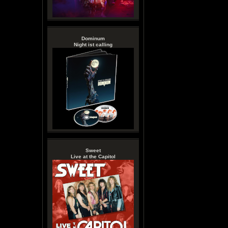
Dominum
Night ist calling
Sweet
Live at the Capitol