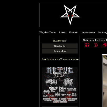
Wir, das Team
Links
Kontakt
Impressum
Haftun
Hauptmenü
Galerie
>
Archiv
>
A
Startseite
Anmelden
Ankündigungen/Announcements