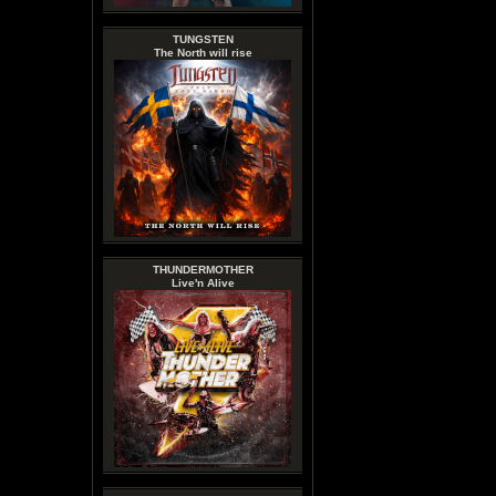
TUNGSTEN
The North will rise
THUNDERMOTHER
Live'n Alive