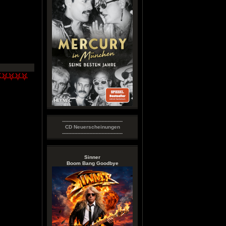
----------------------------------------
CD Neuerscheinungen
----------------------------------------
Sinner
Boom Bang Goodbye