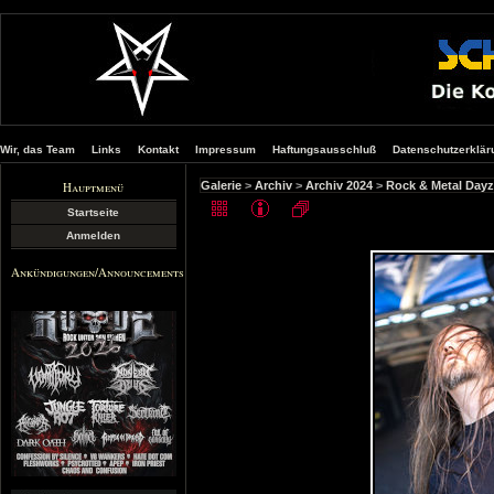
Wir, das Team
Links
Kontakt
Impressum
Haftungsausschluß
Datenschutzerklär
Hauptmenü
Galerie
>
Archiv
>
Archiv 2024
>
Rock & Metal Dayz
Startseite
Anmelden
Ankündigungen/Announcements