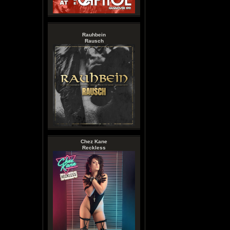
Rauhbein
Rausch
Chez Kane
Reckless