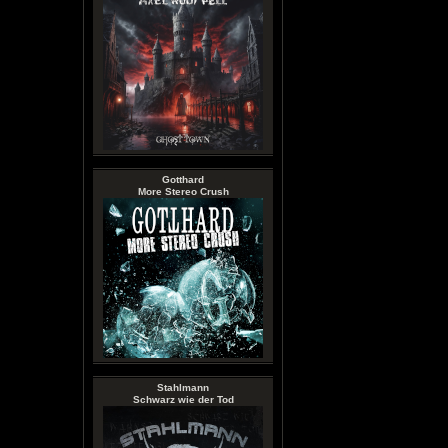
Gotthard
More Stereo Crush
Stahlmann
Schwarz wie der Tod