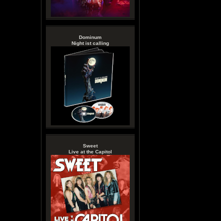
Dominum
Night ist calling
Sweet
Live at the Capitol