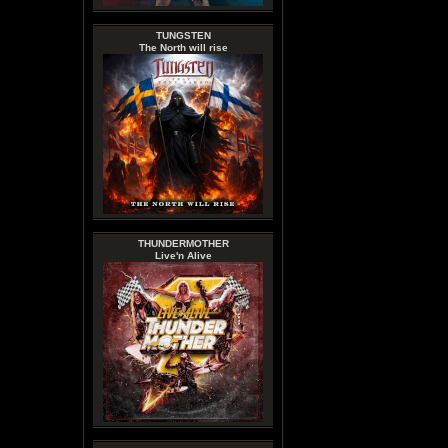
TUNGSTEN
The North will rise
THUNDERMOTHER
Live'n Alive