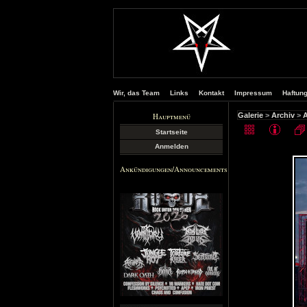
Wir, das Team
Links
Kontakt
Impressum
Haftun
Hauptmenü
Galerie
>
Archiv
>
A
Startseite
Anmelden
Ankündigungen/Announcements