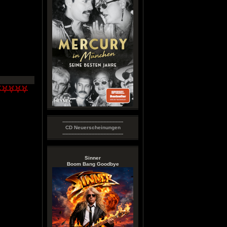
----------------------------------------
CD Neuerscheinungen
----------------------------------------
Sinner
Boom Bang Goodbye