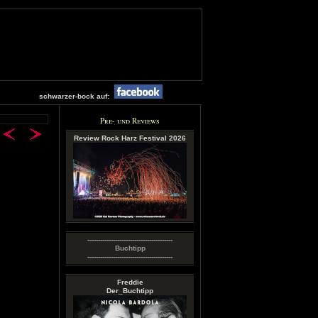
schwarzer-bock auf:
Pre- und Reviews
Review Rock Harz Festival 2026
----------------------------------------
Buchtipp
----------------------------------------
Freddie
Der_Buchtipp