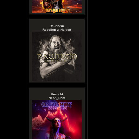
Rauhbein
Rebellen u. Helden
Unzucht
Neon_Dom