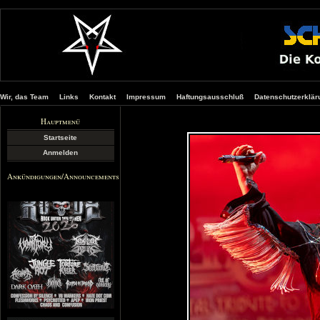
Wir, das Team
Links
Kontakt
Impressum
Haftungsausschluß
Datenschutzerklär
Hauptmenü
Startseite
Anmelden
Ankündigungen/Announcements