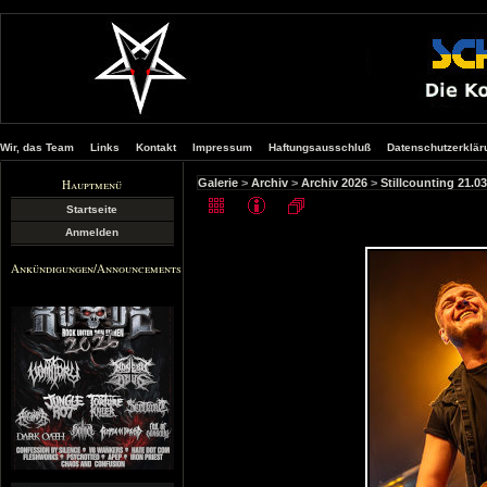
Wir, das Team
Links
Kontakt
Impressum
Haftungsausschluß
Datenschutzerklär
Hauptmenü
Galerie
>
Archiv
>
Archiv 2026
>
Stillcounting 21.
Startseite
Anmelden
Ankündigungen/Announcements