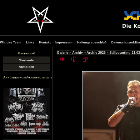
Wir, das Team
Links
Kontakt
Impressum
Haftungsausschluß
Datenschutzerklär
Hauptmenü
Galerie
>
Archiv
>
Archiv 2026
>
Stillcounting 21.
Startseite
Anmelden
Ankündigungen/Announcements