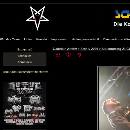
Wir, das Team
Links
Kontakt
Impressum
Haftungsausschluß
Datenschutzerklär
Hauptmenü
Galerie
>
Archiv
>
Archiv 2026
>
Stillcounting 21.
Startseite
Anmelden
Ankündigungen/Announcements