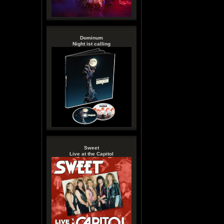
Dominum
Night ist calling
Sweet
Live at the Capitol