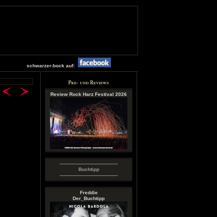
schwarzer-bock auf:
Pre- und Reviews
Review Rock Harz Festival 2026
----------------------------------------
Buchtipp
----------------------------------------
Freddie
Der_Buchtipp