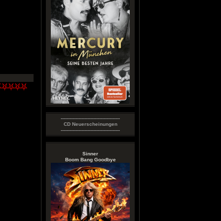
----------------------------------------
CD Neuerscheinungen
----------------------------------------
Sinner
Boom Bang Goodbye