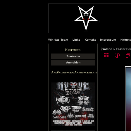
Wir, das Team
Links
Kontakt
Impressum
Haftun
Hauptmenü
Galerie
>
Easter Br
Startseite
Anmelden
Ankündigungen/Announcements