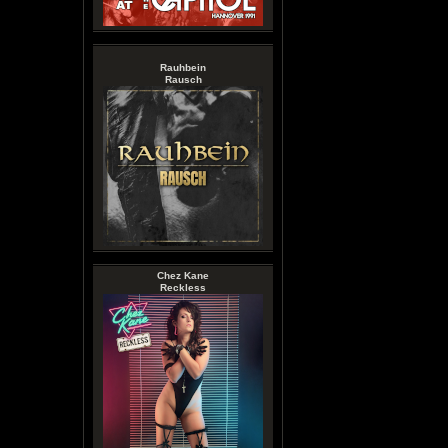
Rauhbein
Rausch
Chez Kane
Reckless