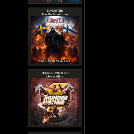
TUNGSTEN
The North will rise
THUNDERMOTHER
Live'n Alive