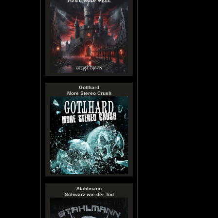
Gotthard
More Stereo Crush
Stahlmann
Schwarz wie der Tod