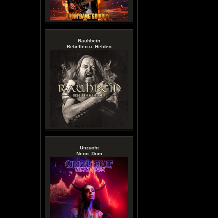
Rauhbein
Rebellen u. Helden
Unzucht
Neon_Dom