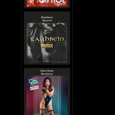
Rauhbein
Rausch
Chez Kane
Reckless