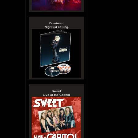
Dominum
Night ist calling
Sweet
Live at the Capitol