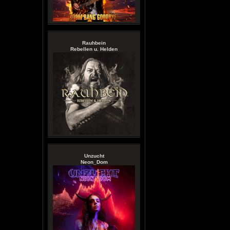
Rauhbein
Rebellen u. Helden
Unzucht
Neon_Dom