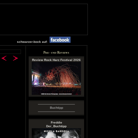
schwarzer-bock auf:
Pre- und Reviews
Review Rock Harz Festival 2026
----------------------------------------
Buchtipp
----------------------------------------
Freddie
Der_Buchtipp