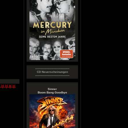
----------------------------------------
CD Neuerscheinungen
----------------------------------------
Sinner
Boom Bang Goodbye