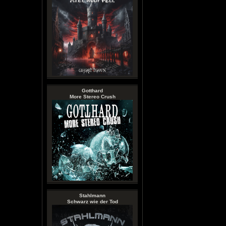
Gotthard
More Stereo Crush
Stahlmann
Schwarz wie der Tod