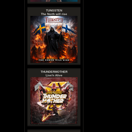
TUNGSTEN
The North will rise
THUNDERMOTHER
Live'n Alive