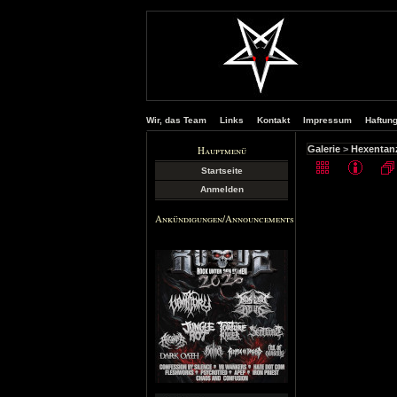
Wir, das Team
Links
Kontakt
Impressum
Haftun
Hauptmenü
Galerie
>
Hexentanz
Startseite
Anmelden
Ankündigungen/Announcements