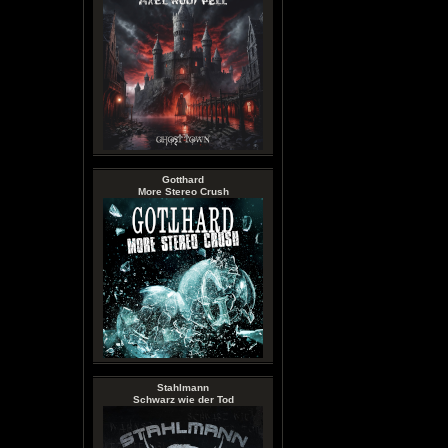
Gotthard
More Stereo Crush
Stahlmann
Schwarz wie der Tod