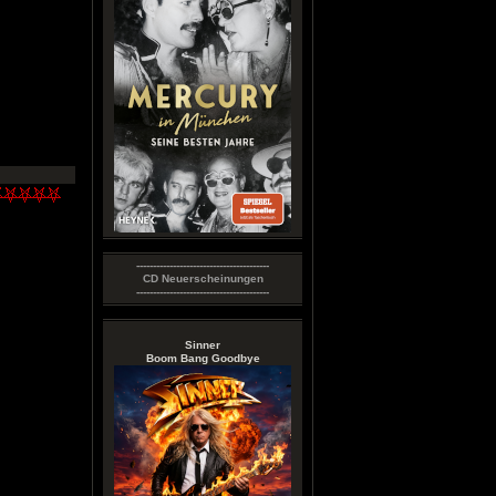
----------------------------------------
CD Neuerscheinungen
----------------------------------------
Sinner
Boom Bang Goodbye