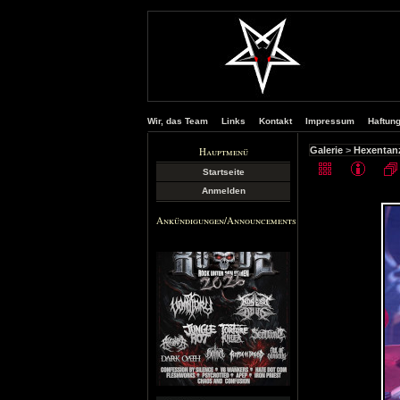
Wir, das Team
Links
Kontakt
Impressum
Haftun
Hauptmenü
Galerie
>
Hexentanz
Startseite
Anmelden
Ankündigungen/Announcements