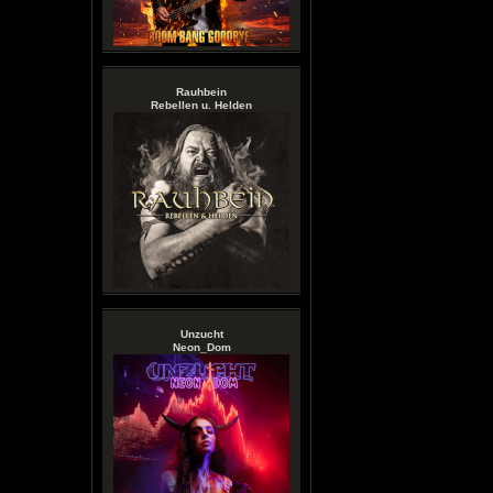
Rauhbein
Rebellen u. Helden
Unzucht
Neon_Dom