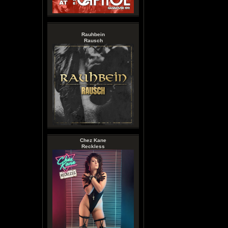
Rauhbein
Rausch
Chez Kane
Reckless