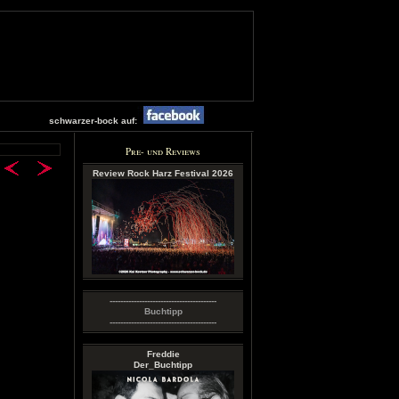
schwarzer-bock auf:
Pre- und Reviews
Review Rock Harz Festival 2026
----------------------------------------
Buchtipp
----------------------------------------
Freddie
Der_Buchtipp