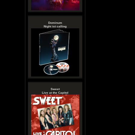
Dominum
Night ist calling
Sweet
Live at the Capitol