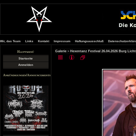
Wir, das Team
Links
Kontakt
Impressum
Haftungsausschluß
Datenschutzerklär
Hauptmenü
Galerie
>
Hexentanz Festival 26.04.2026 Burg Lich
Startseite
Anmelden
Ankündigungen/Announcements