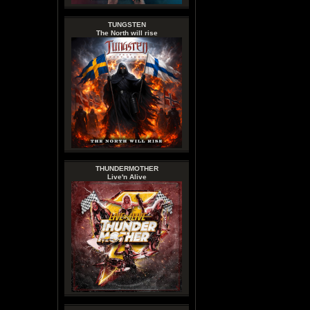
TUNGSTEN
The North will rise
THUNDERMOTHER
Live'n Alive