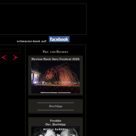
schwarzer-bock auf:
Pre- und Reviews
Review Rock Harz Festival 2026
----------------------------------------
Buchtipp
----------------------------------------
Freddie
Der_Buchtipp