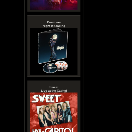
Dominum
Night ist calling
Sweet
Live at the Capitol