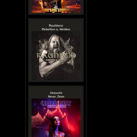
Rauhbein
Rebellen u. Helden
Unzucht
Neon_Dom