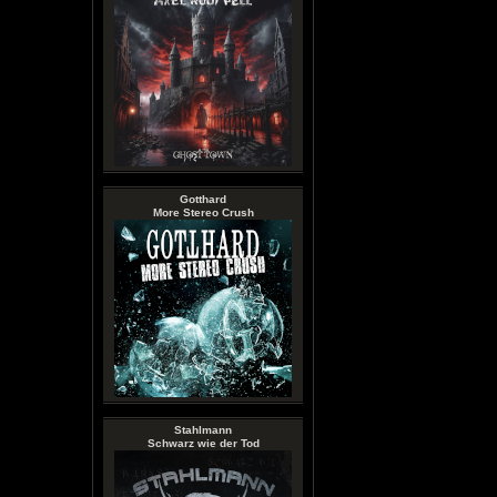
Gotthard
More Stereo Crush
Stahlmann
Schwarz wie der Tod