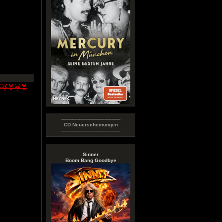
----------------------------------------
CD Neuerscheinungen
----------------------------------------
Sinner
Boom Bang Goodbye