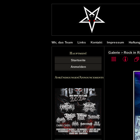
Wir, das Team
Links
Kontakt
Impressum
Haftun
Hauptmenü
Galerie
>
Rock in R
Startseite
Anmelden
Ankündigungen/Announcements