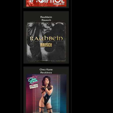
Rauhbein
Rausch
Chez Kane
Reckless