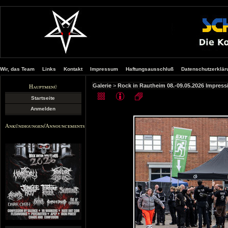
Wir, das Team
Links
Kontakt
Impressum
Haftungsausschluß
Datenschutzerklär
Hauptmenü
Galerie
>
Rock in Rautheim 08.-09.05.2026 Impres
Startseite
Anmelden
Ankündigungen/Announcements