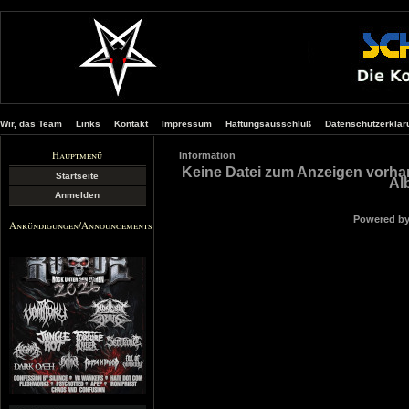
Wir, das Team
Links
Kontakt
Impressum
Haftungsausschluß
Datenschutzerklär
Hauptmenü
Information
Keine Datei zum Anzeigen vorha
Startseite
Al
Anmelden
Powered b
Ankündigungen/Announcements