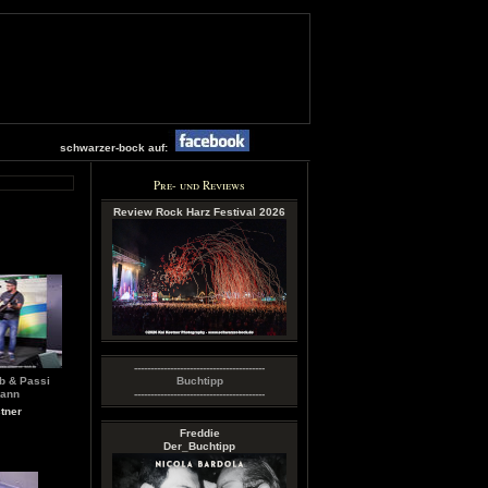
schwarzer-bock auf:
Pre- und Reviews
Review Rock Harz Festival 2026
----------------------------------------
b & Passi
Buchtipp
ann
----------------------------------------
tner
Freddie
Der_Buchtipp