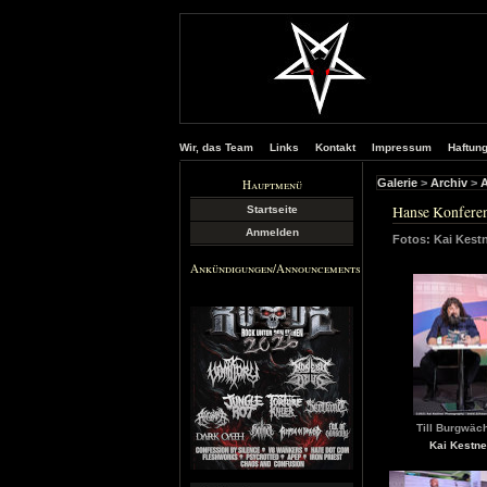
Wir, das Team
Links
Kontakt
Impressum
Haftun
Hauptmenü
Galerie
>
Archiv
>
A
Hanse Konferen
Startseite
Anmelden
Fotos: Kai Kest
Ankündigungen/Announcements
Till Burgwäch
Kai Kestne