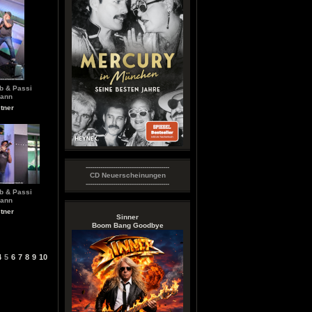
b & Passi
ann
tner
----------------------------------------
CD Neuerscheinungen
----------------------------------------
b & Passi
ann
tner
Sinner
Boom Bang Goodbye
4
5
6
7
8
9
10