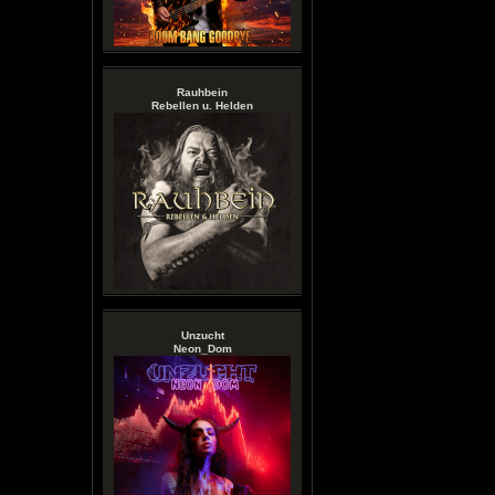
Rauhbein
Rebellen u. Helden
Unzucht
Neon_Dom