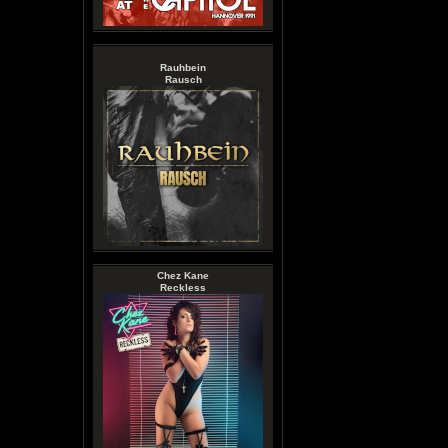
Rauhbein
Rausch
Chez Kane
Reckless