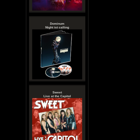
Dominum
Night ist calling
Sweet
Live at the Capitol