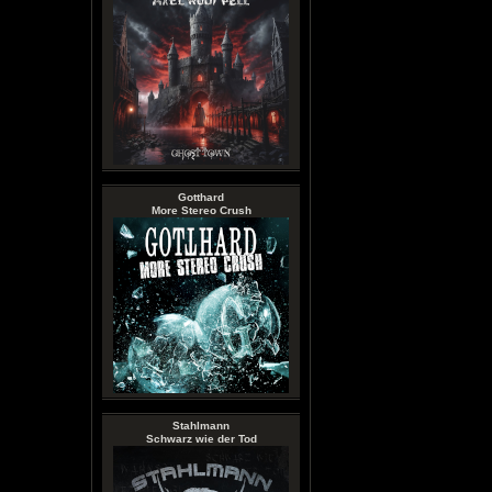
Gotthard
More Stereo Crush
Stahlmann
Schwarz wie der Tod