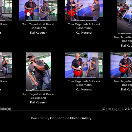
 Passi
Tom Tagedieb & Passi
Tom Tagedieb & Passi
n
Bassmann
Bassmann
r
Kai Kestner
Kai Kestner
Tom Tagedie
Bassm
Kai Kes
 Passi
Tom Tagedieb & Passi
Tom Tagedie
n
Bassmann
Bassm
r
Kai Kestner
Kai Kes
Tom Tagedieb & Passi
Bassmann
Kai Kestner
Seite(n)
Goto page:
1
2
3
Powered by
Coppermine Photo Gallery