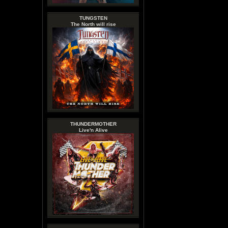
TUNGSTEN
The North will rise
THUNDERMOTHER
Live'n Alive