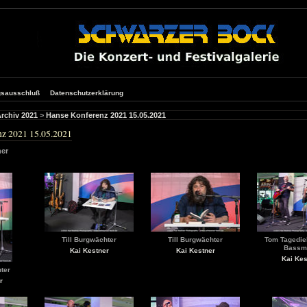
gsausschluß
Datenschutzerklärung
rchiv 2021
>
Hanse Konferenz 2021 15.05.2021
z 2021 15.05.2021
ner
Till Burgwächter
Till Burgwächter
Tom Tagedie
Bassm
Kai Kestner
Kai Kestner
Kai Kes
ter
r