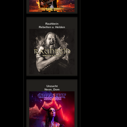
Rauhbein
Rebellen u. Helden
Unzucht
Neon_Dom