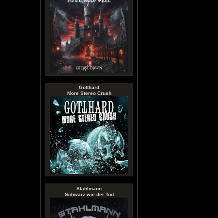
Gotthard
More Stereo Crush
Stahlmann
Schwarz wie der Tod