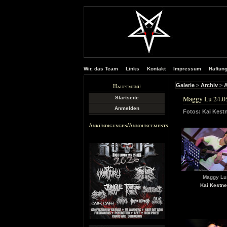
Wir, das Team
Links
Kontakt
Impressum
Haftun
Hauptmenü
Galerie
>
Archiv
>
A
Maggy Lu 24.0
Startseite
Anmelden
Fotos: Kai Kest
Ankündigungen/Announcements
Maggy Lu
Kai Kestne