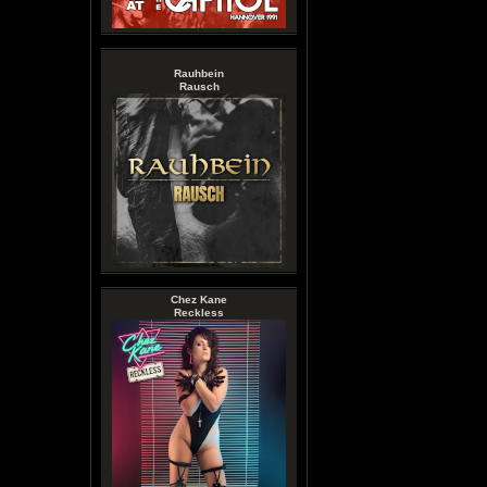
Rauhbein
Rausch
Chez Kane
Reckless