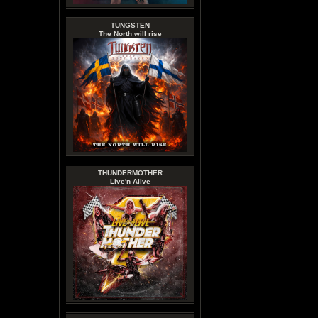
TUNGSTEN
The North will rise
THUNDERMOTHER
Live'n Alive