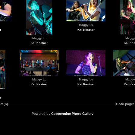
Maggy Lu
r
Kai Kestner
Maggy Lu
Maggy
Kai Kestner
Kai Kes
Maggy Lu
Maggy Lu
Maggy
Kai Kestner
Kai Kestner
Kai Kes
r
ite(n)
Goto page:
Powered by
Coppermine Photo Gallery