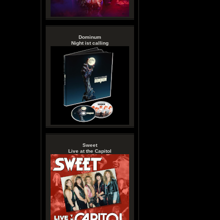
Dominum
Night ist calling
Sweet
Live at the Capitol