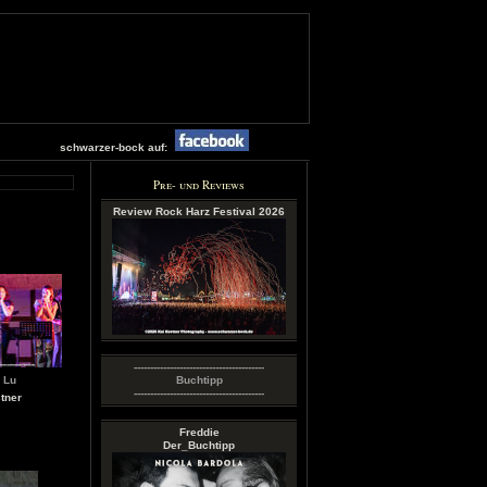
schwarzer-bock auf:
Pre- und Reviews
Review Rock Harz Festival 2026
----------------------------------------
 Lu
Buchtipp
----------------------------------------
tner
Freddie
Der_Buchtipp