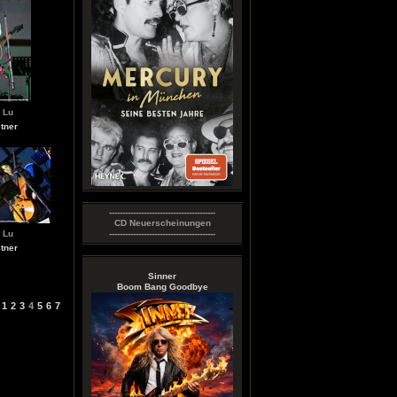
 Lu
tner
----------------------------------------
CD Neuerscheinungen
 Lu
----------------------------------------
tner
Sinner
Boom Bang Goodbye
1
2
3
4
5
6
7