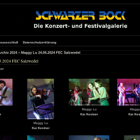
gsausschluß
Datenschutzerklärung
rchiv 2024
>
Maggy Lu 24.05.2024 FEC Salzwedel
5.2024 FEC Salzwedel
ner
Maggy Lu
Maggy
r
Kai Kestner
Kai Kes
Maggy Lu
Kai Kestner