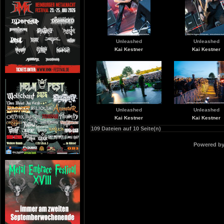
Unleashed
Unleashed
Kai Kestner
Kai Kestner
Unleashed
Unleashed
Kai Kestner
Kai Kestner
109 Dateien auf 10 Seite(n)
Powered b