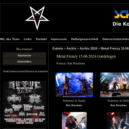
Wir, das Team
Links
Kontakt
Impressum
Haftungsausschluß
Datenschutzerklär
Hauptmenü
Galerie
>
Archiv
>
Archiv 2024
>
Metal Frenzy 15.0
Metal Frenzy 15.06.2024 Gardelegen
Startseite
Anmelden
Fotos: Kai Kestner
Ankündigungen/Announcements
Subway to Sally
Subway to Sall
Kai Kestner
Kai Kestner