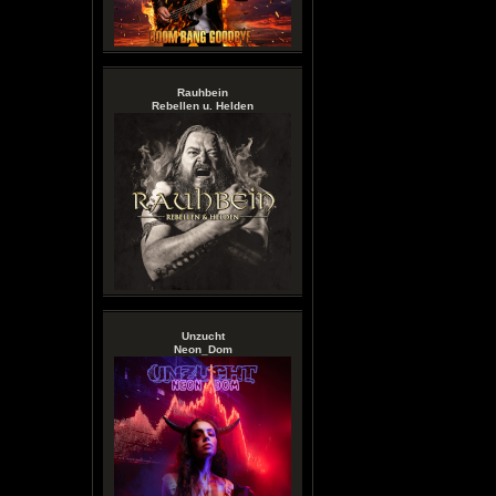
Rauhbein
Rebellen u. Helden
Unzucht
Neon_Dom