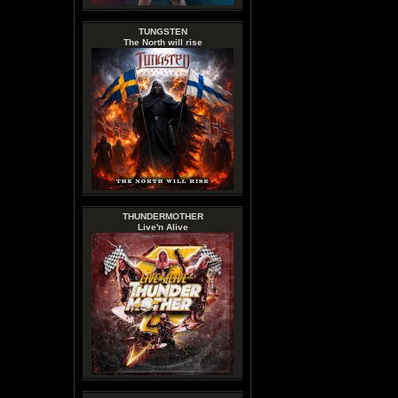
TUNGSTEN
The North will rise
THUNDERMOTHER
Live'n Alive