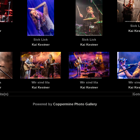
Sick L
r
Kai Kes
Sick Lick
Sick Lick
Kai Kestner
Kai Kestner
a
Wir sind lila
Wir sind lila
Wir sind
r
Kai Kestner
Kai Kestner
Kai Kes
ite(n)
Got
Powered by
Coppermine Photo Gallery