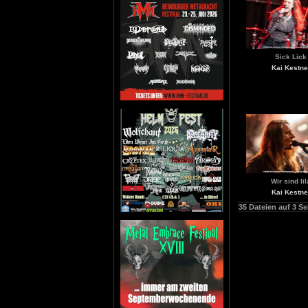
Sick Lick
Kai Kestne
Wir sind lil
Kai Kestne
35 Dateien auf 3 Se