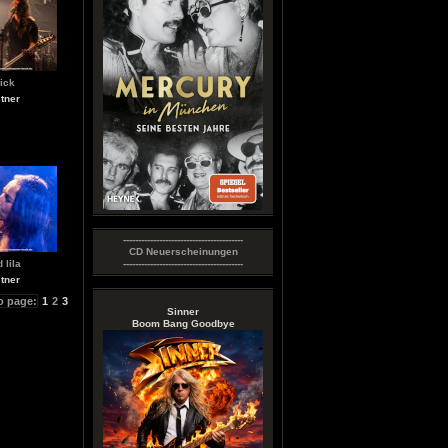
ick
tner
----------------------------------------
CD Neuerscheinungen
 lila
----------------------------------------
tner
o page:
1
2
3
Sinner
Boom Bang Goodbye