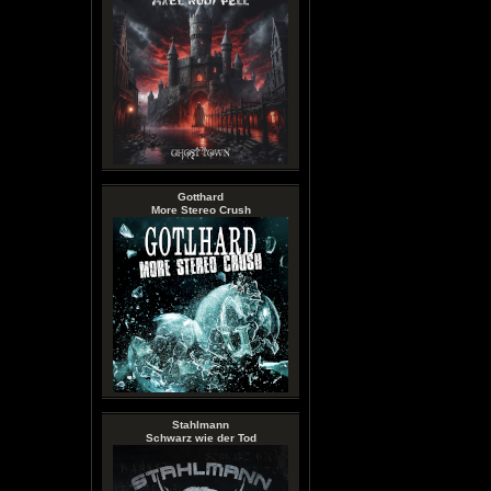
Gotthard
More Stereo Crush
Stahlmann
Schwarz wie der Tod