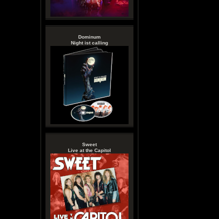
Dominum
Night ist calling
Sweet
Live at the Capitol