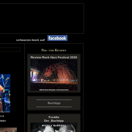
schwarzer-bock auf:
Pre- und Reviews
Review Rock Harz Festival 2026
----------------------------------------
Buchtipp
----------------------------------------
ick
Freddie
tner
Der_Buchtipp