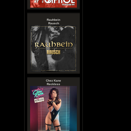
Rauhbein
Rausch
Chez Kane
Reckless