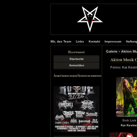
Wir, das Team
Links
Kontakt
Impressum
Haftun
Hauptmenü
Galerie
>
Aktion Mu
Aktion Musik 
Startseite
Anmelden
Fotos: Kai Kest
Ankündigungen/Announcements
Sick Lick
Kai Kestne