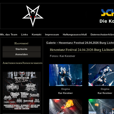
Wir, das Team
Links
Kontakt
Impressum
Haftungsausschluß
Datenschutzerklär
Hauptmenü
Galerie
>
Hexentanz Festival 24.04.2026 Burg Licht
Hexentanz Festival 24.04.2026 Burg Lichtenb
Startseite
Anmelden
Fotos: Kai Kestner
Ankündigungen/Announcements
Dogma
Dogma
Kai Kestner
Kai Kestner