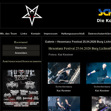
Wir, das Team
Links
Kontakt
Impressum
Haftungsausschluß
Datenschutzerklär
Hauptmenü
Galerie
>
Hexentanz Festival 25.04.2026 Burg Lic
Hexentanz Festival 25.04.2026 Burg Lichten
Startseite
Anmelden
Fotos: Kai Kestner
Ankündigungen/Announcements
Scherbentanz
Scherbentanz
Kai Kestner
Kai Kestner