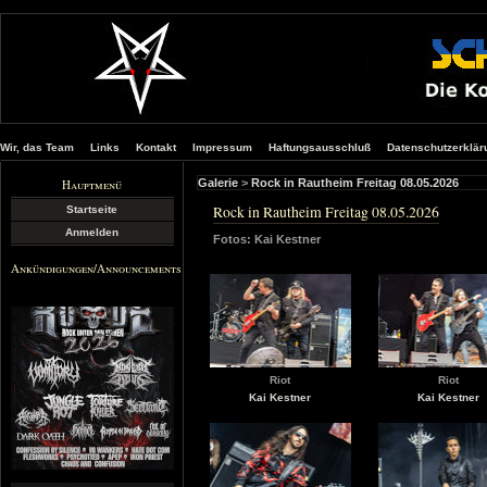
Wir, das Team
Links
Kontakt
Impressum
Haftungsausschluß
Datenschutzerklär
Hauptmenü
Galerie
>
Rock in Rautheim Freitag 08.05.2026
Rock in Rautheim Freitag 08.05.2026
Startseite
Anmelden
Fotos: Kai Kestner
Ankündigungen/Announcements
Riot
Riot
Kai Kestner
Kai Kestner