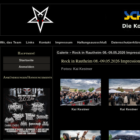
Wir, das Team
Links
Kontakt
Impressum
Haftungsausschluß
Datenschutzerklär
Hauptmenü
Galerie
>
Rock in Rautheim 08.-09.05.2026 Impres
Rock in Rautheim 08.-09.05.2026 Impressio
Startseite
Anmelden
Fotos: Kai Kestner
Ankündigungen/Announcements
Kai Kestner
Kai Kestner