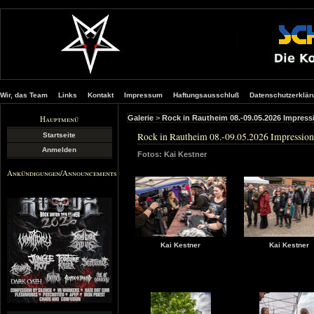
Wir, das Team
Links
Kontakt
Impressum
Haftungsausschluß
Datenschutzerklär
Hauptmenü
Galerie
>
Rock in Rautheim 08.-09.05.2026 Impres
Rock in Rautheim 08.-09.05.2026 Impressio
Startseite
Anmelden
Fotos: Kai Kestner
Ankündigungen/Announcements
Kai Kestner
Kai Kestner