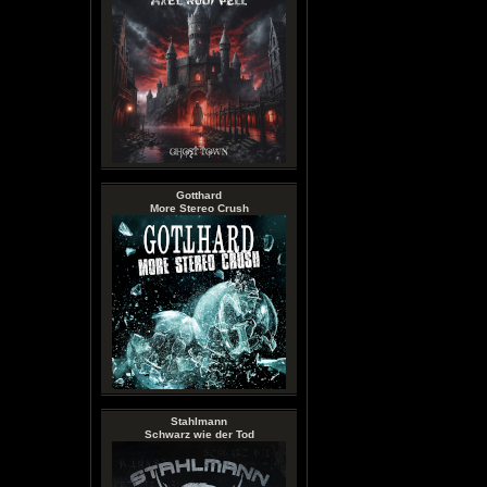
Gotthard
More Stereo Crush
Stahlmann
Schwarz wie der Tod