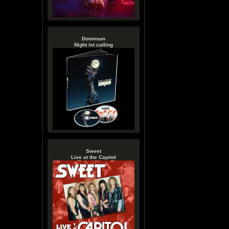
Dominum
Night ist calling
Sweet
Live at the Capitol