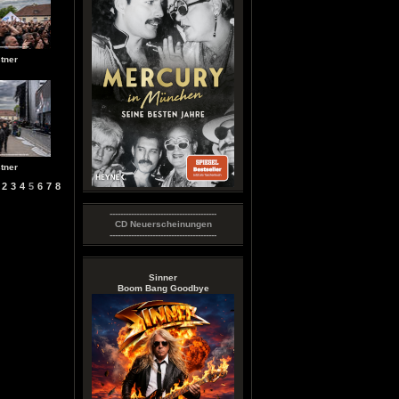
tner
tner
2
3
4
5
6
7
8
----------------------------------------
CD Neuerscheinungen
----------------------------------------
Sinner
Boom Bang Goodbye