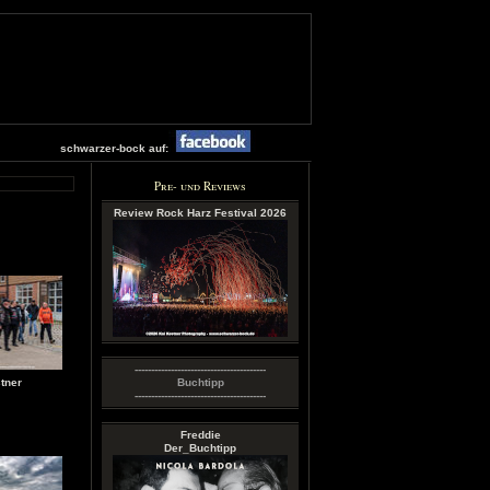
schwarzer-bock auf:
Pre- und Reviews
Review Rock Harz Festival 2026
----------------------------------------
tner
Buchtipp
----------------------------------------
Freddie
Der_Buchtipp