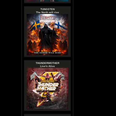
TUNGSTEN
The North will rise
THUNDERMOTHER
Live'n Alive