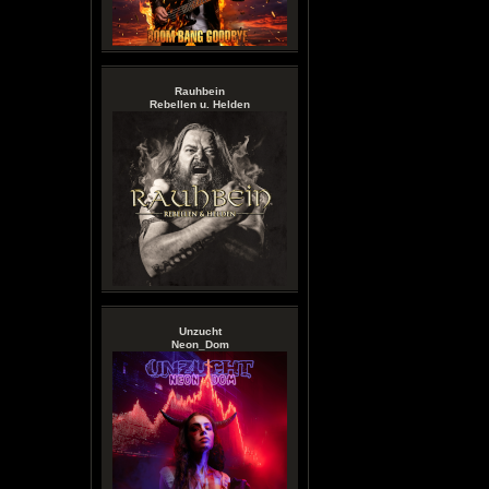
Rauhbein
Rebellen u. Helden
Unzucht
Neon_Dom