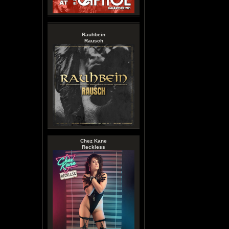
Rauhbein
Rausch
Chez Kane
Reckless