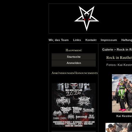
Wir, das Team
Links
Kontakt
Impressum
Haftun
Hauptmenü
Galerie
>
Rock in R
Rock in Rauthe
Startseite
Anmelden
Fotos: Kai Kest
Ankündigungen/Announcements
Kai Kestne