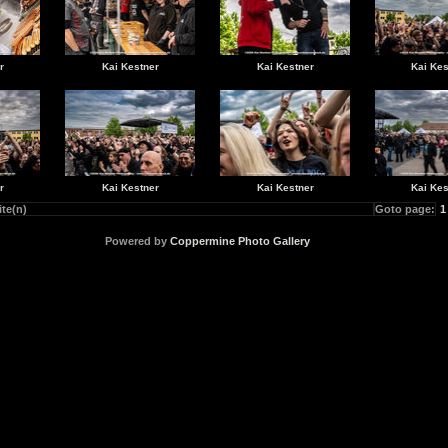
r
Kai Kestner
Kai Kestner
Kai Kes
r
Kai Kestner
Kai Kestner
Kai Kes
ite(n)
Goto page:
1
Powered by
Coppermine Photo Gallery