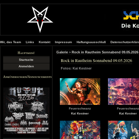
Wir, das Team
Links
Kontakt
Impressum
Haftungsausschluß
Datenschutzerklär
Hauptmenü
Galerie
>
Rock in Rautheim Sonnabend 09.05.2026
Rock in Rautheim Sonnabend 09.05.2026
Startseite
Anmelden
Fotos: Kai Kestner
Ankündigungen/Announcements
Feuerschwanz
Feuerschwan
Kai Kestner
Kai Kestner