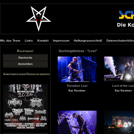
Wir, das Team
Links
Kontakt
Impressum
Haftungsausschluß
Datenschutzerklär
Hauptmenü
Suchergebnisse - "Lost"
Startseite
Anmelden
Ankündigungen/Announcements
Paradise Lost
Lord of the Los
Kai Kestner
Kai Kestner