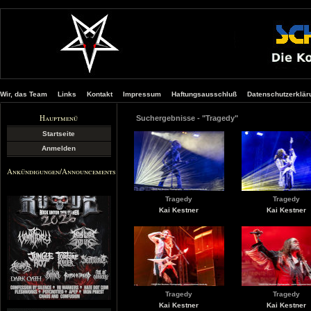
Wir, das Team
Links
Kontakt
Impressum
Haftungsausschluß
Datenschutzerklär
Hauptmenü
Suchergebnisse - "Tragedy"
Startseite
Anmelden
Ankündigungen/Announcements
Tragedy
Tragedy
Kai Kestner
Kai Kestner
Tragedy
Tragedy
Kai Kestner
Kai Kestner