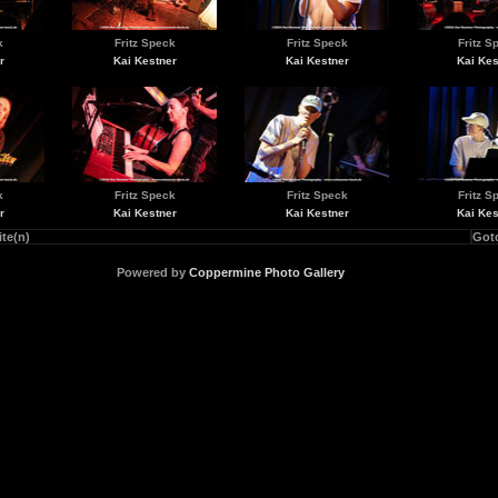
k
Fritz Speck
Fritz Speck
Fritz S
r
Kai Kestner
Kai Kestner
Kai Kes
k
Fritz Speck
Fritz Speck
Fritz S
r
Kai Kestner
Kai Kestner
Kai Kes
ite(n)
Got
Powered by
Coppermine Photo Gallery