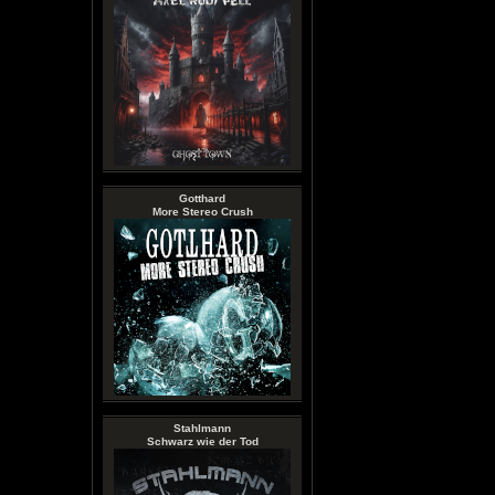
Gotthard
More Stereo Crush
Stahlmann
Schwarz wie der Tod