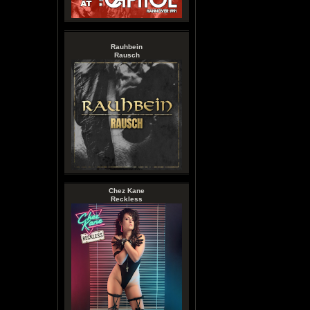
Rauhbein
Rausch
Chez Kane
Reckless