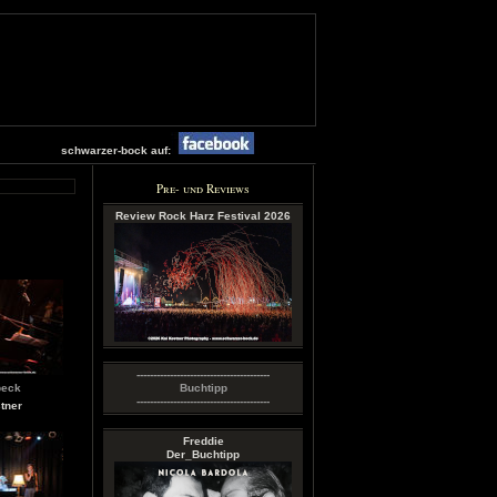
schwarzer-bock auf:
Pre- und Reviews
Review Rock Harz Festival 2026
----------------------------------------
peck
Buchtipp
----------------------------------------
tner
Freddie
Der_Buchtipp