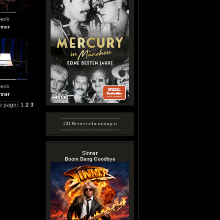
peck
tner
peck
tner
o page:
1
2
3
----------------------------------------
CD Neuerscheinungen
----------------------------------------
Sinner
Boom Bang Goodbye