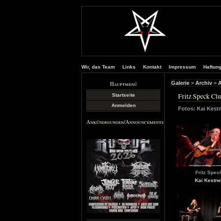
Wir, das Team
Links
Kontakt
Impressum
Haftun
Hauptmenü
Galerie
>
Archiv
>
A
Fritz Speck Cl
Startseite
Anmelden
Fotos: Kai Kest
Ankündigungen/Announcements
Fritz Spec
Kai Kestne