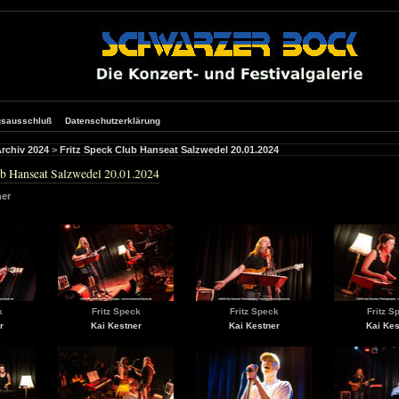
gsausschluß
Datenschutzerklärung
rchiv 2024
>
Fritz Speck Club Hanseat Salzwedel 20.01.2024
ub Hanseat Salzwedel 20.01.2024
ner
k
Fritz Speck
Fritz Speck
Fritz S
r
Kai Kestner
Kai Kestner
Kai Kes