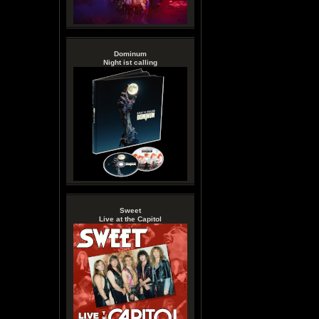
Dominum
Night ist calling
Sweet
Live at the Capitol