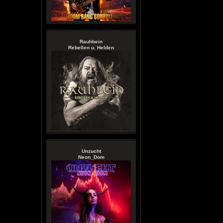
Rauhbein
Rebellen u. Helden
Unzucht
Neon_Dom