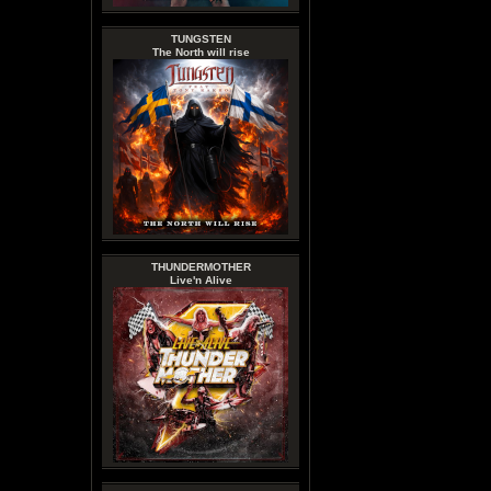
TUNGSTEN
The North will rise
THUNDERMOTHER
Live'n Alive