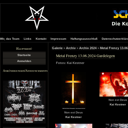
Wir, das Team
Links
Kontakt
Impressum
Haftungsausschluß
Datenschutzerklär
Hauptmenü
Galerie
>
Archiv
>
Archiv 2024
>
Metal Frenzy 13.0
Metal Frenzy 13.06.2024 Gardelegen
Startseite
Anmelden
Fotos: Kai Kestner
Ankündigungen/Announcements
Non est Deus
Kai Kestner
Non est Deus
Kai Kestner